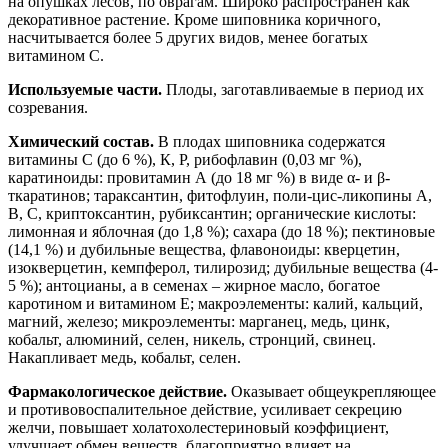
на опушках лесов, по оврагам. Широко распространен как
декоративное растение. Кроме шиповника коричного,
насчитывается более 5 других видов, менее богатых
витамином С.
Используемые части.
Плоды, заготавливаемые в период их
созревания.
Химический состав.
В плодах шиповника содержатся
витамины С (до 6 %), К, Р, рибофлавин (0,03 мг %),
каратиноиды: провитамин А (до 18 мг %) в виде α- и β-
ткаратинов; тараксантин, фитофлуин, поли-цис-ликопины А,
В, С, криптоксантин, рубиксантин; органические кислоты:
лимонная и яблочная (до 1,8 %); сахара (до 18 %); пектиновые
(14,1 %) и дубильные вещества, флавоноиды: кверцетин,
изокверцетин, кемпферол, тилирозид; дубильные вещества (4-
5 %); антоцианы, а в семенах – жирное масло, богатое
каротином и витамином Е; макроэлементы: калий, кальций,
магний, железо; микроэлементы: марганец, медь, цинк,
кобальт, алюминий, селен, никель, стронций, свинец.
Накапливает медь, кобальт, селен.
Фармакологическое действие.
Оказывает общеукрепляющее
и противовоспалительное действие, усиливает секрецию
желчи, повышает холатохолестериновый коэффициент,
улучшает обмен веществ, благоприятно влияет на