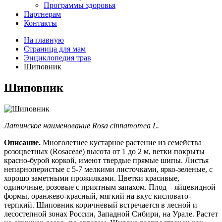
Программы здоровья
Партнерам
Контакты
На главную
Страница для мам
Энциклопедия трав
Шиповник
Шиповник
Латинское наименование Rosa cinnamomea L.
Описание.
Многолетнее кустарное растение из семейства
розоцветных (Rosaceae) высота от 1 до 2 м, ветки покрыты
красно-бурой коркой, имеют твердые прямые шипы. Листья
непарноперистые с 5-7 мелкими листочками, ярко-зеленые, с
хорошо заметными прожилками. Цветки красивые,
одиночные, розовые с приятным запахом. Плод – яйцевидной
формы, оранжево-красный, мягкий на вкус кисловато-
терпкий. Шиповник коричневый встречается в лесной и
лесостепной зонах России, Западной Сибири, на Урале. Растет