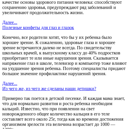
качестве основы здорового питания человека: способствуют
сохранению здоровья, предупреждают ряд заболеваний и
увеличивают продолжительность жизни.
Далее...
Полезные конфеты для глаз и глазок
Конечно, все родители хотят, что бы у их ребенка было
хорошее зрение. К сожалению, здоровые глаза и хорошее
зрение встречаются далеко не всегда. По свидетельству
школьных врачей, к выпускному классу до 40% подростков
приобретают те или иные нарушения зрения. Сказывается
напряжение глаз в школе, телевизор и компьютер тоже влияют
на ухудшение зрения ребенка. Поэтому специалисты придают
большое значение профилактике нарушений зрения.
Далее...
Из чего же, из чего же сделаны наши детишки?
Примерно так поется в детской песенке. И каждая мама знает,
что для нормально развития и роста ребенка необходим
кальций. Известно, что при появлении на свет
новорожденного общее количество кальция в его теле
составляет всего около 25г, тогда как ко времени достижения
организмом зрелости эта величина возрастает до 1000 —