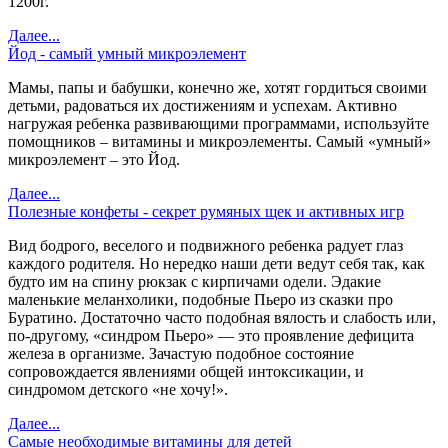
1200г.
Далее...
Йод - самый умный микроэлемент
Мамы, папы и бабушки, конечно же, хотят гордиться своими
детьми, радоваться их достижениям и успехам. Активно
нагружая ребенка развивающими программами, используйте
помощников – витамины и микроэлементы. Самый «умный»
микроэлемент – это Йод.
Далее...
Полезные конфеты - секрет румяных щек и активных игр
Вид бодрого, веселого и подвижного ребенка радует глаз
каждого родителя. Но нередко наши дети ведут себя так, как
будто им на спину рюкзак с кирпичами одели. Эдакие
маленькие меланхолики, подобные Пьеро из сказки про
Буратино. Достаточно часто подобная вялость и слабость или,
по-другому, «синдром Пьеро» — это проявление дефицита
железа в организме. Зачастую подобное состояние
сопровождается явлениями общей интоксикации, и
синдромом детского «не хочу!».
Далее...
Самые необходимые витамины для детей