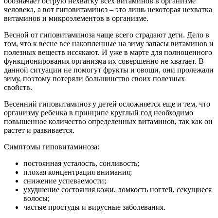
обозначает острую нехватку всех витаминов в организме
человека, а вот гиповитаминоз – это лишь некоторая нехватка
витаминов и микроэлементов в организме.
Весной от гиповитаминоза чаще всего страдают дети. Дело в
том, что к весне все накопленные на зиму запасы витаминов и
полезных веществ иссякают. И уже в марте для полноценного
функционирования организма их совершенно не хватает. В
данной ситуации не помогут фрукты и овощи, они пролежали
зиму, поэтому потеряли большинство своих полезных
свойств.
Весенний гиповитаминоз у детей осложняется еще и тем, что
организму ребенка в принципе круглый год необходимо
повышенное количество определенных витаминов, так как он
растет и развивается.
Симптомы гиповитаминоза:
постоянная усталость, сонливость;
плохая концентрация внимания;
снижение успеваемости;
ухудшение состояния кожи, ломкость ногтей, секущиеся
волосы;
частые простуды и вирусные заболевания.