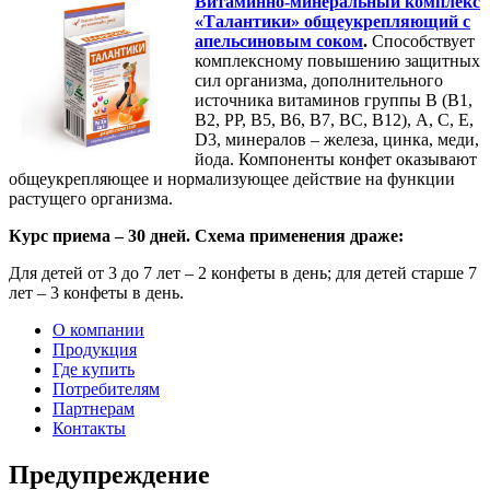
Витаминно-минеральный комплекс
«Талантики» общеукрепляющий с
апельсиновым соком
.
Способствует
комплексному повышению защитных
сил организма, дополнительного
источника витаминов группы В (В1,
В2, РР, В5, В6, В7, ВС, В12), А, С, Е,
D3, минералов – железа, цинка, меди,
йода. Компоненты конфет оказывают
общеукрепляющее и нормализующее действие на функции
растущего организма.
Курс приема – 30 дней. Схема применения драже:
Для детей от 3 до 7 лет – 2 конфеты в день; для детей старше 7
лет – 3 конфеты в день.
О компании
Продукция
Где купить
Потребителям
Партнерам
Контакты
Предупреждение