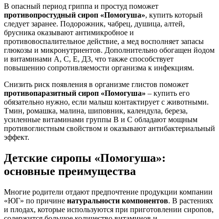
В опасный период гриппа и простуд поможет
противопростудный
сироп «Помогуша»
, купить который
следует заранее. Подорожник, чабрец, душица, алтей,
брусника оказывают антимикробное и
противовоспалительное действие, а мед восполняет запасы
глюкозы и микронутриентов. Дополнительно обогащен йодом
и витаминами А, С, Е, Д3, что также способствует
повышению сопротивляемости организма к инфекциям.
Снизить риск появления в организме глистов поможет
противопаразитный сироп
«Помогуша»
– купить его
обязательно нужно, если малыш контактирует с животными.
Тмин, ромашка, малина, шиповник, календула, береза,
усиленные витаминами группы В и С обладают мощным
противоглистным свойством и оказывают антибактериальный
эффект.
Детские сиропы «Помогуша»:
основные преимущества
Многие родители отдают предпочтение продукции компании
«ЮГ» по причине
натуральности компонентов
. В растениях
и плодах, которые используются при приготовлении сиропов,
содержится большое количество витаминов и