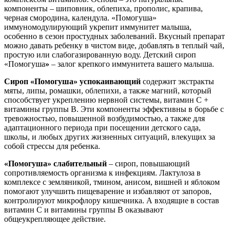
компоненты – шиповник, облепиха, прополис, крапива,
черная смородина, календула. «Помогуша»
иммуномодулирующий укрепит иммунитет малыша,
особенно в сезон простудных заболеваний. Вкусный препарат
можно давать ребенку в чистом виде, добавлять в теплый чай,
простую или слабогазированную воду. Детский сироп
«Помогуша
»
– залог крепкого иммунитета вашего малыша.
Сироп «Помогуша» успокаивающий
содержит экстракты
мяты, липы, ромашки, облепихи, а также магний, который
способствует укреплению нервной системы, витамин С +
витамины группы В. Эти компоненты эффективны в борьбе с
тревожностью, повышенной возбудимостью, а также для
адаптационного периода при посещении детского сада,
школы, и любых других жизненных ситуаций, влекущих за
собой стрессы для ребенка.
«Помогуша» слабительный
– сироп, повышающий
сопротивляемость организма к инфекциям. Лактулоза в
комплексе с земляникой, тмином, анисом, вишней и яблоком
помогают улучшить пищеварение и избавляют от запоров,
контролируют микрофлору кишечника. А входящие в состав
витамин С и витамины группы В оказывают
общеукрепляющее действие.