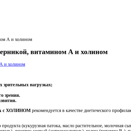
ом А и холином
ерникой, витамином А и холином
 зрительных нагрузках;
о зрения.
азвития.
 А c ХОЛИНОМ
рекомендуется в качестве диетического профилак
 продукта (кукурузная патока, масло растительное, молочная сыв
тель), лецитин соевый (антиокислитель), холин (витамин В₄), п