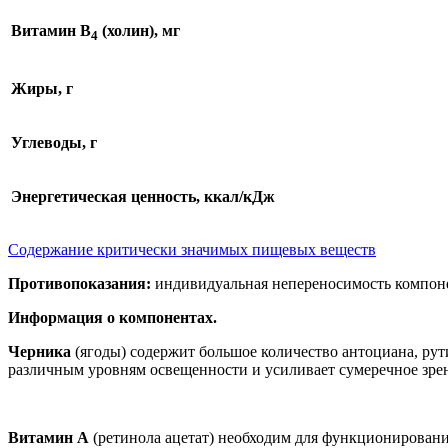
Витамин В
(холин), мг
4
Жиры, г
Углеводы, г
Энергетическая ценность, ккал/кДж
Содержание критически значимых пищевых веществ
Противопоказания:
индивидуальная непереносимость компон
Информация о компонентах.
Черника
(ягоды) содержит большое количество антоциана, рут
различным уровням освещенности и усиливает сумеречное зре
Витамин А
(ретинола ацетат) необходим для функционирования