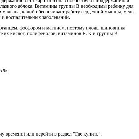
я содержанию бета-каротина она способствуют поддержанию и
глазного яблока. Витамины группы B необходимы ребенку для
в малыша, калий обеспечивает работу сердечной мышцы, медь,
х и воспалительных заболеваний.
марганцем, фосфором и магнием, поэтому плоды шиповника
ких кислот, полифенолов, витаминов Е, К и группы В
5 %.
у времени) или перейти в раздел "Где купить".