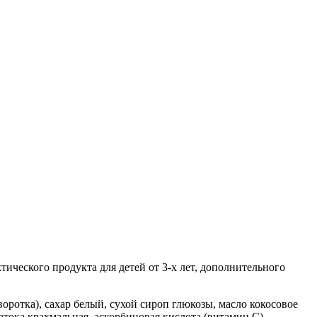
тического продукта для детей от 3-х лет, дополнительного
оротка), сахар белый, сухой сироп глюкозы, масло кокосовое
атока крахмальная, аскорбиновая кислота (витамин С),