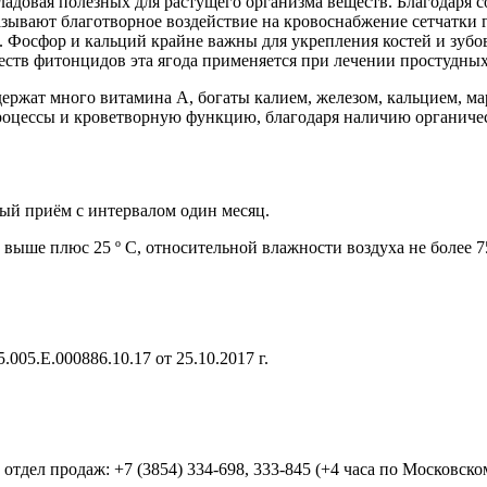
 кладовая полезных для растущего организма веществ. Благодар
зывают благотворное воздействие на кровоснабжение сетчатки 
 Фосфор и кальций крайне важны для укрепления костей и зубо
еств фитонцидов эта ягода применяется при лечении простудны
держат много витамина А, богаты калием, железом, кальцием, 
оцессы и кроветворную функцию, благодаря наличию органичес
ный приём с интервалом один месяц.
е выше плюс 25 º С, относительной влажности воздуха не более 7
005.Е.000886.10.17 от 25.10.2017 г.
дел продаж: +7 (3854) 334-698, 333-845 (+4 часа по Московском