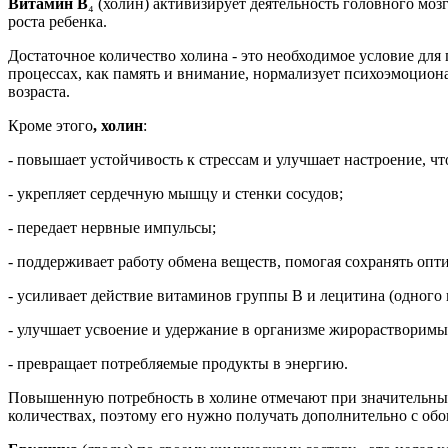
Витамин В
₄ (холин) активизирует деятельность головного моз
роста ребенка.
Достаточное количество холина - это необходимое условие для
процессах, как память и внимание, нормализует психоэмоциона
возраста.
Кроме этого
, холин
:
- повышает устойчивость к стрессам и улучшает настроение, чт
- укрепляет сердечную мышцу и стенки сосудов;
- передает нервные импульсы;
- поддерживает работу обмена веществ, помогая сохранять опт
- усиливает действие витаминов группы В и лецитина (одного
- улучшает усвоение и удержание в организме жирорастворимых
- превращает потребляемые продукты в энергию.
Повышенную потребность в холине отмечают при значительных
количествах, поэтому его нужно получать дополнительно с о