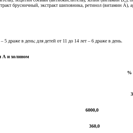
стракт брусничный, экстракт шиповника, ретинол (витамин А), 
 – 5 драже в день; для детей от 11 до 14 лет – 6 драже в день.
м А и холином
% 
3
6000,0
360,0