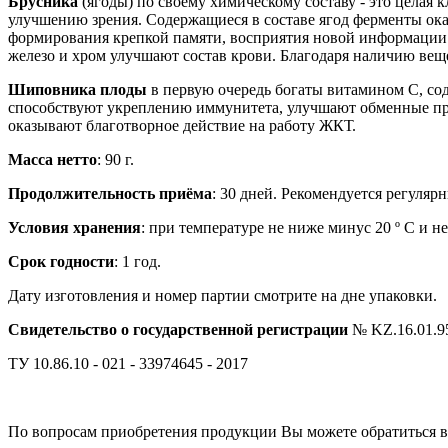
Брусника
(ягоды) по своему химическому составу - это целая
улучшению зрения. Содержащиеся в составе ягод ферменты ока
формирования крепкой памяти, восприятия новой информации.
железо и хром улучшают состав крови. Благодаря наличию вещ
Шиповника плоды
в первую очередь богаты витамином С, со
способствуют укреплению иммунитета, улучшают обменные пр
оказывают благотворное действие на работу ЖКТ.
Масса нетто
: 90 г.
Продолжительность приёма
: 30 дней. Рекомендуется регуляр
Условия хранения
: при температуре не ниже минус 20 º С и н
Срок годности
: 1 год.
Дату изготовления и номер партии смотрите на дне упаковки.
Свидетельство о государственной регистрации
№ KZ.16.01.95.
ТУ 10.86.10 - 021 - 33974645 - 2017
По вопросам приобретения продукции Вы можете обратиться в от