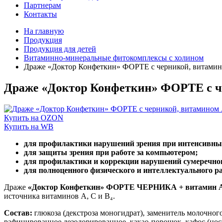
Партнерам
Контакты
На главную
Продукция
Продукция для детей
Витаминно-минеральные фитокомплексы с холином
Драже «Доктор Конфеткин» ФОРТЕ с черникой, витамин
Драже «Доктор Конфеткин» ФОРТЕ с ч
Купить на OZON
Купить на WB
для профилактики нарушений зрения при интенсивных
для защиты зрения при работе за компьютером;
для профилактики и коррекции нарушений сумеречног
для полноценного физического и интеллектуального р
Драже
«Доктор Конфеткин» ФОРТЕ ЧЕРНИКА + витамин
источника витаминов А, С и В₄.
Состав:
глюкоза (декстроза моногидрат), заменитель молочного
рафинированное дезодорированное, какао-порошок, кафос (носи