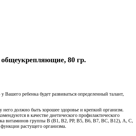
общеукрепляющие, 80 гр.
 у Вашего ребенка будет развиваться определенный талант,
, у него должно быть хорошее здоровье и крепкий организм.
комендуются в качестве диетического профилактического
 витаминов группы В (В1, В2, РР, В5, В6, В7, ВС, В12), А, С,
 функции растущего организма.