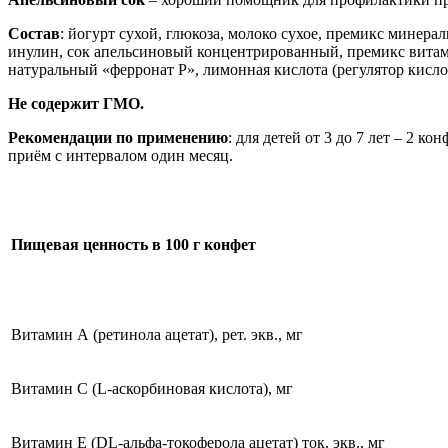
Состав
: йогурт сухой, глюкоза, молоко сухое, премикс минера
инулин, сок апельсиновый концентрированный, премикс витамин
натуральный «ферронат Р», лимонная кислота (регулятор кисло
Не содержит ГМО.
Рекомендации по применению
: для детей от 3 до 7 лет – 2 
приём с интервалом один месяц.
Пищевая ценность в 100 г конфет
Витамин А (ретинола ацетат), рет. экв., мг
Витамин С (L-аскорбиновая кислота), мг
Витамин Е (DL-альфа-токоферола ацетат) ток. экв., мг