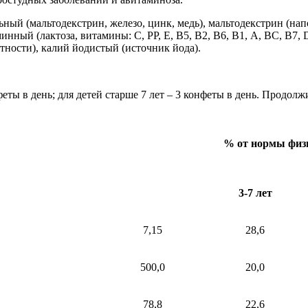
льный (мальтодекстрин, железо, цинк, медь), мальтодекстрин (н
ный (лактоза, витамины: С, РР, Е, В5, В2, В6, В1, А, ВС, В7, 
тности), калий йодистый (источник йода).
конфеты в день; для детей старше 7 лет – 3 конфеты в день. Прод
% от нормы физи
3-7 лет
7,15
28,6
500,0
20,0
78,8
22,6