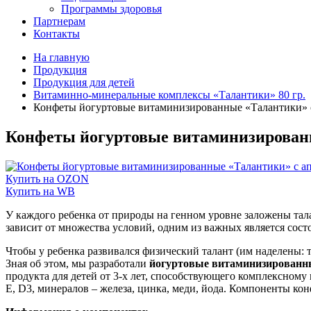
Программы здоровья
Партнерам
Контакты
На главную
Продукция
Продукция для детей
Витаминно-минеральные комплексы «Талантики» 80 гр.
Конфеты йогуртовые витаминизированные «Талантики» с
Конфеты йогуртовые витаминизированн
Купить на OZON
Купить на WB
У каждого ребенка от природы на генном уровне заложены тала
зависит от множества условий, одним из важных является состо
Чтобы у ребенка развивался физический талант (им наделены: т
Зная об этом, мы разработали
йогуртовые витаминизированн
продукта для детей от 3-х лет, способствующего комплексному
Е, D3, минералов – железа, цинка, меди, йода. Компоненты к