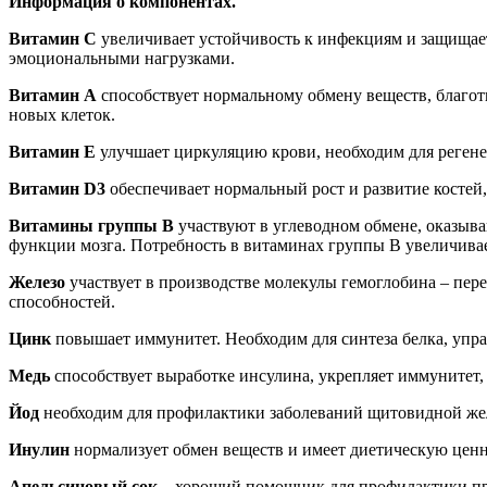
Информация о компонентах.
Витамин С
увеличивает устойчивость к инфекциям и защищает 
эмоциональными нагрузками.
Витамин А
способствует нормальному обмену веществ, благотво
новых клеток.
Витамин Е
улучшает циркуляцию крови, необходим для регене
Витамин
D
3
обеспечивает нормальный рост и развитие костей,
Витамины группы В
участвуют в углеводном обмене, оказыва
функции мозга. Потребность в витаминах группы В увеличива
Железо
участвует в производстве молекулы гемоглобина – пер
способностей.
Цинк
повышает иммунитет. Необходим для синтеза белка, упр
Медь
способствует выработке инсулина, укрепляет иммунитет,
Йод
необходим для профилактики заболеваний щитовидной желе
Инулин
нормализует обмен веществ и имеет диетическую ценн
Апельсиновый сок
– хороший помощник для профилактики пр