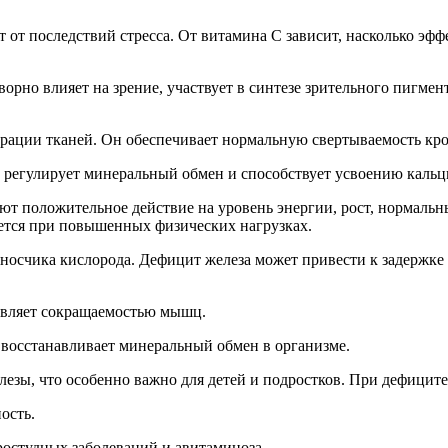
от последствий стресса. От витамина С зависит, насколько эфф
рно влияет на зрение, участвует в синтезе зрительного пигмент
рации тканей. Он обеспечивает нормальную свертываемость кров
 регулирует минеральный обмен и способствует усвоению кальци
ют положительное действие на уровень энергии, рост, нормаль
ется при повышенных физических нагрузках.
еносчика кислорода. Дефицит железа может привести к задержк
авляет сокращаемостью мышц.
 восстанавливает минеральный обмен в организме.
зы, что особенно важно для детей и подростков. При дефиците
ость.
остудных заболеваний и авитаминоза.