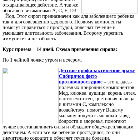
отхаркивающее действие. А так же
обогащен витаминами А, С, Е, D3
+Йод. Этот сироп предназначен как для заболевшего ребенка,
так и для совершенно здорового. Первому компоненты
помогут справиться с простудой, облегчат течение и
уменьшат длительность заболевания. Второму укрепить
иммунитет и не заболеть.
Курс приема – 14 дней. Схема применения сиропа:
По 1 чайной ложке утром и вечером.
Детское профилактическое драже
Сибирячок фито
противопростудное
– это кладезь
полезных природных компонентов.
Мед, клюква, душица, корень алтея,
пантогематоген, цветочная пыльца
и витамин С, комплексно
воздействуя, помогут Вашему
малышу получить мощный заряд
бодрости и здоровья, помогают
лучше восстанавливать силы и обладают общеукрепляющим
действием. А если все же ребенок простудился, то они
значительно сократят и облегчат течение болезни.